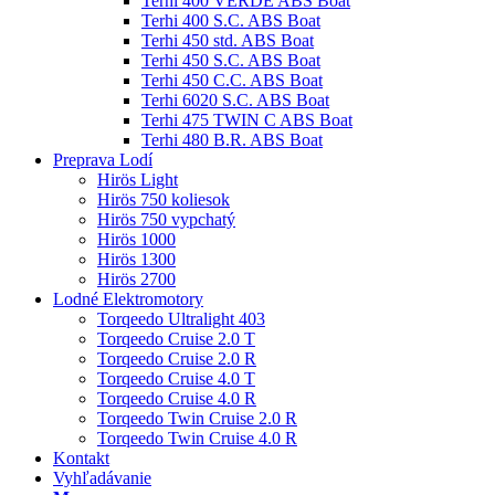
Terhi 400 VERDE ABS Boat
Terhi 400 S.C. ABS Boat
Terhi 450 std. ABS Boat
Terhi 450 S.C. ABS Boat
Terhi 450 C.C. ABS Boat
Terhi 6020 S.C. ABS Boat
Terhi 475 TWIN C ABS Boat
Terhi 480 B.R. ABS Boat
Preprava Lodí
Hirös Light
Hirös 750 koliesok
Hirös 750 vypchatý
Hirös 1000
Hirös 1300
Hirös 2700
Lodné Elektromotory
Torqeedo Ultralight 403
Torqeedo Cruise 2.0 T
Torqeedo Cruise 2.0 R
Torqeedo Cruise 4.0 T
Torqeedo Cruise 4.0 R
Torqeedo Twin Cruise 2.0 R
Torqeedo Twin Cruise 4.0 R
Kontakt
Vyhľadávanie