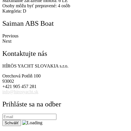
Maximálne zaťaženie motora: 6 LE
Osoby môžu byť prepravené: 4 osôb
Kategória: D
Saiman ABS Boat
Previous
Next
Kontaktujte nás
HÍRÖS YACHT SLOVAKIA s.r.o.
Orechová Potôň 100
93002
+421 905 457 281
info@hirosyacht.sk
Prihláste sa na odber