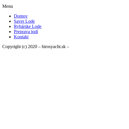
Menu
Domov
Saver Lode
Rybárske Lode
Preprava lodí
Kontakt
Copyright (c) 2020 – hirosyacht.sk –
mwebandservices.sk